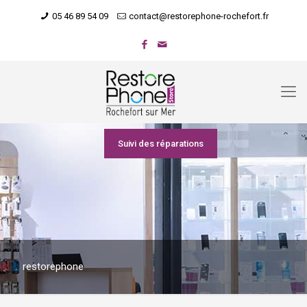
05 46 89 54 09
contact@restorephone-rochefort.fr
Suivi des réparations
restorephone