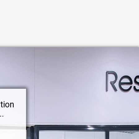
tion
..