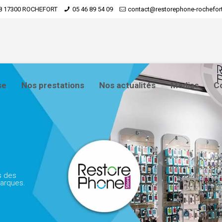
8 17300 ROCHEFORT
05 46 89 54 09
contact@restorephone-rochefort
se
Nos prestations
Nos actualités
Medias
C
s des
marques.