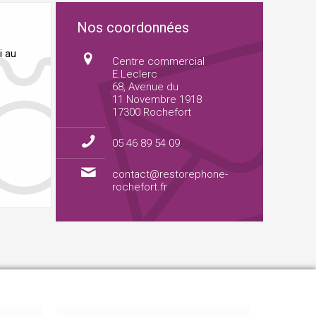
Nos coordonnées
i au
Centre commercial
E.Leclerc
68, Avenue du
11 Novembre 1918
17300 Rochefort
05 46 89 54 09
contact@restorephone-
rochefort.fr