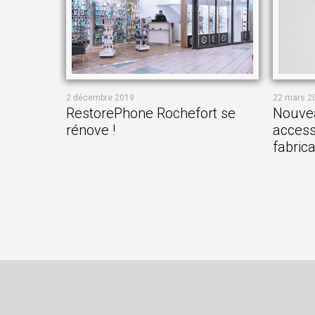
2 décembre 2019
22 mars 2
RestorePhone Rochefort se
Nouvea
rénove !
access
fabric