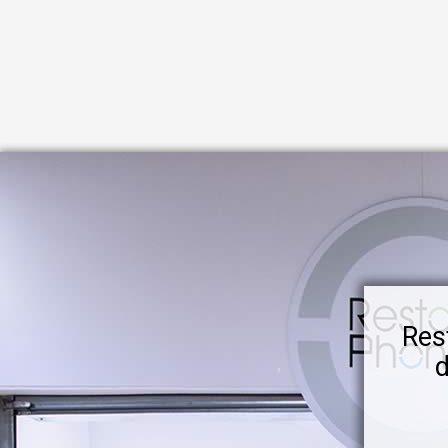
Res
d