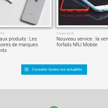
018
7 mars 2018
ux produits : Les
Nouveau service : la ve
oires de marques
forfaits NRJ Mobile
ants
Consulter toutes nos actualités