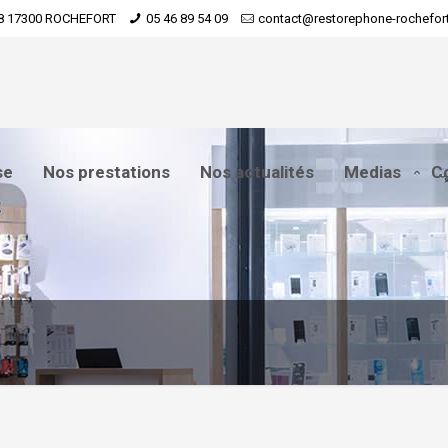
8 17300 ROCHEFORT
05 46 89 54 09
contact@restorephone-rochefort
se
Nos prestations
Nos actualités
Medias
C