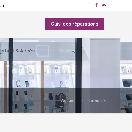
.fr
Suivi des réparations
ontact & Accès
Accueil
caterpillar